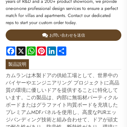
years of R&D and a 200+ product showroom, we provide
one-on-one professional design services to ensure a perfect
match for villas and apartments. Contact our dedicated
reps to start your custom order today.
お問い合わせを送信
Facebook
X
WhatsApp
Pinterest
LinkedIn
Share
製品説明
カムランは木製ドアの供給工場として、世界中の
バイヤーやエンジニアリング プロジェクトに高品
質の環境に優しいドアを提供することに特化して
います。この製品は、内部に無垢材パーティクル
ボードまたはグラファイト均質ボードを充填した
プレミアムMDFパネルを使用し、高度なPURエッ
ジバンディング技術と組み合わせて、ドアが頑丈
で耐久性があり、防音性、断熱性があり、環境に