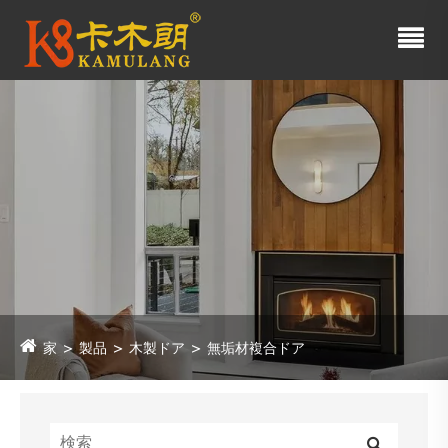
家
製品
木製ドア
無垢材複合ドア