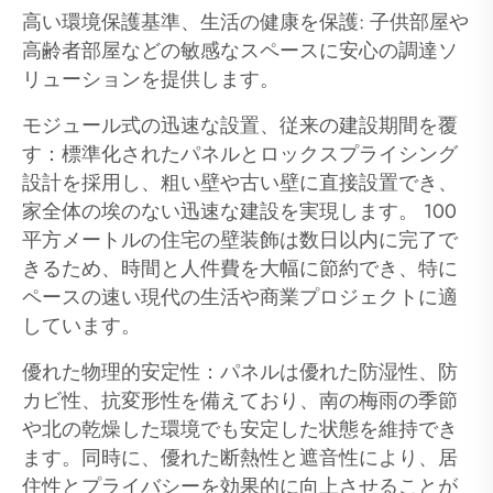
高い環境保護基準、生活の健康を保護: 子供部屋や
高齢者部屋などの敏感なスペースに安心の調達ソ
リューションを提供します。
モジュール式の迅速な設置、従来の建設期間を覆
す：標準化されたパネルとロックスプライシング
設計を採用し、粗い壁や古い壁に直接設置でき、
家全体の埃のない迅速な建設を実現します。 100
平方メートルの住宅の壁装飾は数日以内に完了で
きるため、時間と人件費を大幅に節約でき、特に
ペースの速い現代の生活や商業プロジェクトに適
しています。
優れた物理的安定性：パネルは優れた防湿性、防
カビ性、抗変形性を備えており、南の梅雨の季節
や北の乾燥した環境でも安定した状態を維持でき
ます。同時に、優れた断熱性と遮音性により、居
住性とプライバシーを効果的に向上させることが