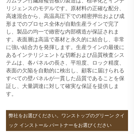
カムラン竹繊維複合板の製造は、標準化とインテ
リジェンスのモデルです。原材料の正確な配分、
高速混合から、高温高圧下での精密押出および成
形までのプロセス全体が自動生産ラインで完了
し、製品の均一で緻密な内部構造が保証されま
す。表面層は高温で基材と永久的に結合し、非常
に強い結合力を発揮します。生産ラインの最後に
あるインテリジェントな切断および品質検査シス
テムは、各パネルの長さ、平坦度、ロック精度、
表面の欠陥を自動的に検出し、顧客に届けられる
すべての壁パネルが一貫した品質であることを保
証し、大量調達に対して確実な保証を提供しま
す。
弊社をお選びください。ワンストップのグリーン クイ
ック インストール パートナーをお選びください