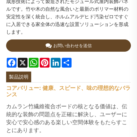
成形技術によって製造されたモジュール式屋内装飾パネ
ルです。竹や木の自然な風合いと最新のポリマー材料の
安定性を深く統合し、ホルムアルデヒド汚染ゼロですぐ
に入居できる家全体の迅速な設置ソリューションを形成
します。
お問い合わせを送信
Facebook
X
WhatsApp
Pinterest
LinkedIn
Share
製品説明
コアバリュー: 健康、スピード、味の理想的なバラ
ンス
カムラン竹繊維複合ボードの核となる価値は、伝
統的な装飾の問題点を正確に解決し、ユーザーに
安心で安心感のある楽しい空間体験をもたらすこ
とにあります。