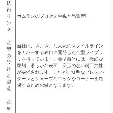
技
術
リ
カムランのプロセス重視と品質管理
ン
ク
金
当社は、さまざまな人気のスタイルライン
型
をカバーする独自に開発した金型ライブラ
の
リを持っています。金型自体には、微細な
設
彫刻、滑らかな表面、変形のない耐圧力性
計
が要求されます。これが、鮮明なプレス パ
と
ターンとシャープなエッジやコーナーを確
製
保するための鍵となります。
造
基
材