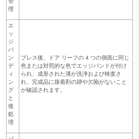
管
理
エ
ッ
ジ
バ
ン
プレス後、ドア リーフの 4 つの側面に同じ
デ
色または対照的な色でエッジバンドが付け
ィ
られ、成形された溝が洗浄および検査さ
ン
れ、完成品に接着剤の跡や欠陥がないこと
グ
が確認されます。
と
後
処
理
パ