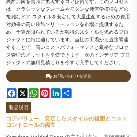
表面加飾を同時に実現するコア技術です。このプロセス
は、クラシックなフレームやモダンな幾何学模様などの
複雑なドア スタイルを安定して大量生産するための費用
対効果の高い装飾ソリューションを市場に提供するた
め、予算が限られているが独特のスタイルを求めるプロ
ジェクトに特に適しています。当社の工場から直接調達
することで、高いコストパフォーマンスと厳格なプロセ
ス管理のメリットを享受できます。次のインテリア プロ
ジェクトの無料見積もりを今すぐ入手してください。
お問い合わせを送信
Facebook
X
WhatsApp
Pinterest
LinkedIn
Share
製品説明
コアバリュー：安定したスタイルの複製とコスト
コントロールの両立
Kamulang Molded Doors の主な利点は、装飾デザイ