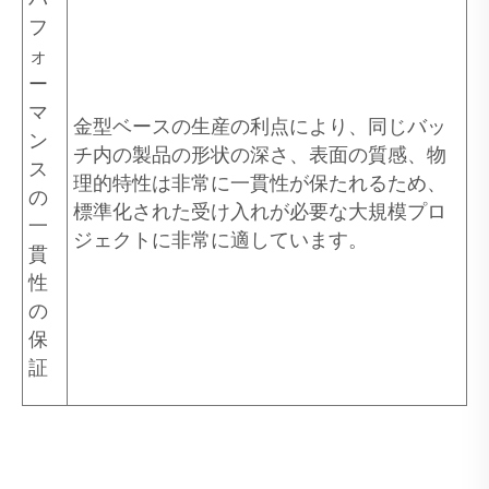
フ
ォ
ー
マ
金型ベースの生産の利点により、同じバッ
ン
チ内の製品の形状の深さ、表面の質感、物
ス
理的特性は非常に一貫性が保たれるため、
の
標準化された受け入れが必要な大規模プロ
一
ジェクトに非常に適しています。
貫
性
の
保
証