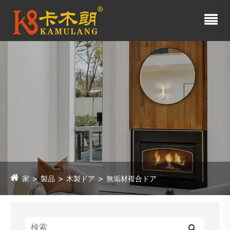
家
製品
木製ドア
無垢材複合ドア