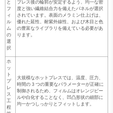
と
プレス後の輪郭が安定するよう、均一な密
フ
度と強い繊維結合力を備えたパネルが選択
ィ
されています。表面のメラミン仕上げは、
ル
優れた延性、耐紫外線性、および木目と色
ム
の豊富なライブラリを備えている必要があ
の
ります。
選
択
ホ
ッ
ト
大規模なホットプレスでは、温度、圧力、
プ
時間の 3 つの重要なパラメーターが正確に
レ
制御されるため、フィルムはオレンジピー
ス
ルや白化することなく、凹凸形状の細部に
工
均一かつしっかりとフィットします。
程