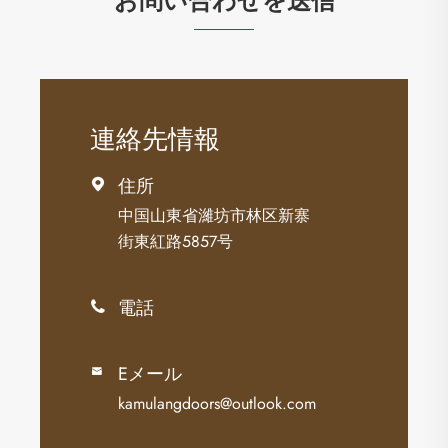
お問い合わせを送信
連絡先情報
住所

中国山東省濰坊市林区新寨
街東紅路5857号
電話

Eメール

kamulangdoors@outlook.com