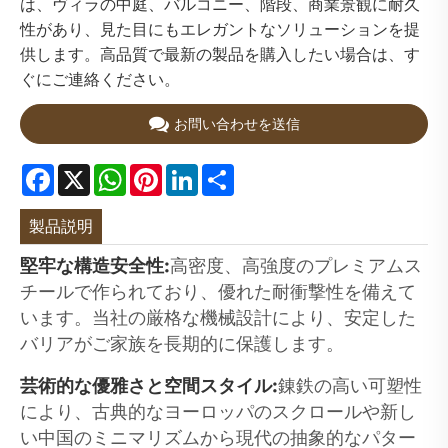
は、ヴィラの中庭、バルコニー、階段、商業景観に耐久
性があり、見た目にもエレガントなソリューションを提
供します。高品質で最新の製品を購入したい場合は、す
ぐにご連絡ください。
お問い合わせを送信
Facebook
X
WhatsApp
Pinterest
LinkedIn
Share
製品説明
堅牢な構造安全性:
高密度、高強度のプレミアムス
チールで作られており、優れた耐衝撃性を備えて
います。当社の厳格な機械設計により、安定した
バリアがご家族を長期的に保護します。
芸術的な優雅さと空間スタイル:
錬鉄の高い可塑性
により、古典的なヨーロッパのスクロールや新し
い中国のミニマリズムから現代の抽象的なパター